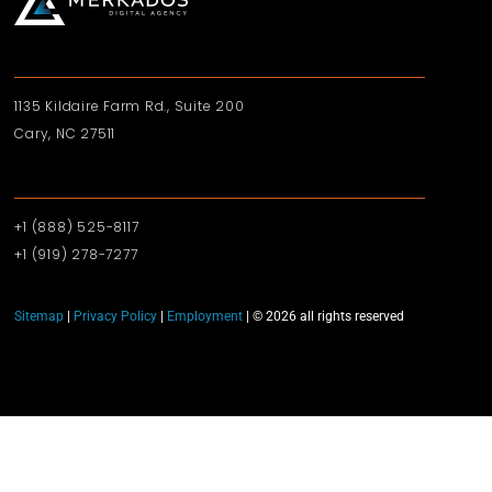
1135 Kildaire Farm Rd., Suite 200
Cary, NC 27511
+1 (888) 525-8117
+1 (919)‪ 278-7277‬
Sitemap
|
Privacy Policy
|
Employment
| © 2026 all rights reserved