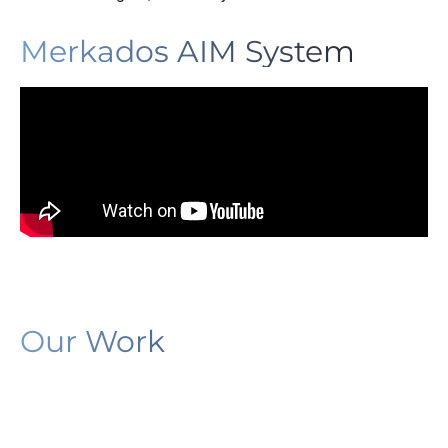
Merkados AIM System
Our Work